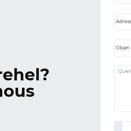
Adress
Objet
rehel?
nous