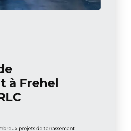
de
t à Frehel
 RLC
breux projets de terrassement