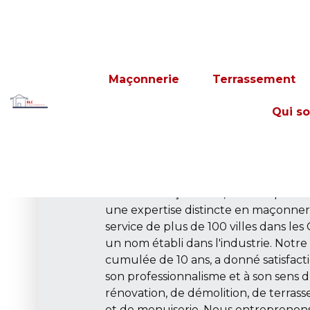
Présentation 
Maçonnerie
Terrassement
Maçonnerie, e
Qui s
terrassement
Voici RLC Maçonnerie, votre expert 
une expertise distincte en maçonneri
service de plus de 100 villes dans l
un nom établi dans l'industrie. Notr
cumulée de 10 ans, a donné satisfacti
son professionnalisme et à son sens d
rénovation, de démolition, de terrass
et de menuiserie. Nous entreprenons 