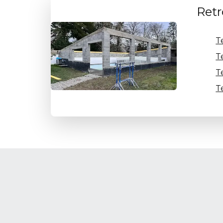
Retr
T
T
T
T