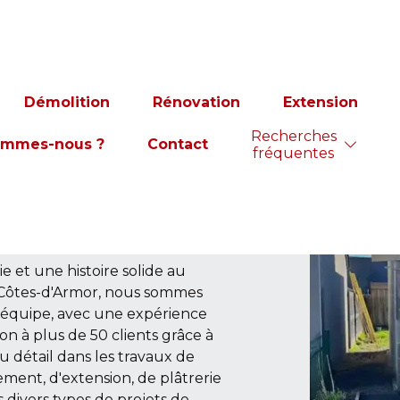
de RLC
Démolition
Rénovation
Extension
Recherches
xpert en
ommes-nous ?
Contact
fréquentes
en terrassement Frehel. Avec
e et une histoire solide au
es Côtes-d'Armor, nous sommes
e équipe, avec une expérience
on à plus de 50 clients grâce à
u détail dans les travaux de
ement, d'extension, de plâtrerie
divers types de projets de