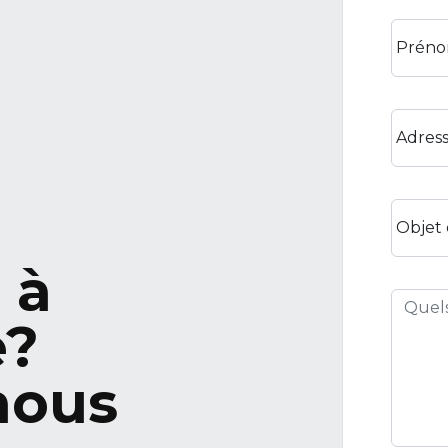
Préno
Adress
Objet
 à
e?
nous