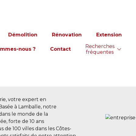
de RLC
Démolition
Rénovation
Extension
Recherches
expertise en
ommes-nous ?
Contact
fréquentes
ns les
e, votre expert en
Basée à Lamballe, notre
 dans le monde de la
e, forte de 10 ans
s de 100 villes dans les Côtes-
nts satisfaits de notre attention