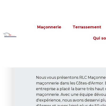
Présentation 
Maçonnerie
Terrassement
Maçonnerie, l'
Qui s
maçonnerie da
Côtes-d'Armor
Nous vous présentons RLC Maçonneri
maçonnerie dans les Côtes-d'Armor. 
entreprise a placé la barre très haut
maçonnerie. Avec une équipe dévoué
d'expérience, nous avons desservi plu
d'Armor et avons laissé plus de 50 clie