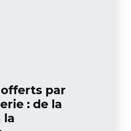
 offerts par
ie : de la
 la