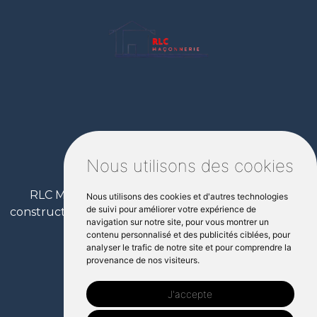
Nous utilisons des cookies
RLC Maçonnerie à Saint-Brieuc : spécialiste en
Nous utilisons des cookies et d'autres technologies
de suivi pour améliorer votre expérience de
construction, rénovation et aménagement extérieur
navigation sur notre site, pour vous montrer un
dans les Côtes-d'Armor.
contenu personnalisé et des publicités ciblées, pour
analyser le trafic de notre site et pour comprendre la
provenance de nos visiteurs.
Nos Coordonnées
J'accepte